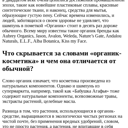
эпохи, такие как новейшие пластиковые сплавы, красивые
синтетические ткани, и наконец, средства для мытья,
образующие густую пену. Сейчас времена изменились, и
людей, заботящихся о своем здоровье не удивляет, что
шампунь в пометкой «Органик» стоит в десять раз дороже
обычного. Всему миру известны такие органик бренды как
Aubrey Organics, Jason, Avalon, Weleda, Nature’s Gate, Andalou
Naturals, E.L.F., Alba Botanica, Kiss my Face.
Что скрывается за словами «органик-
косметика» и чем она отличается от
обычной?
Слово органик означает, что косметика произведена из
натуральных компонентов. Однако и шампунь из
супермаркета, например, такой как «Бабушка Агафья» тоже
содержит натуральные компоненты, всевозможные травы,
экстракты растений, целебные масла.
Разница в том, что растения, использующиеся в органик-
средстве, выращиваются в экологически чистых регионах на
чистой почте, без применения вредных удобрений, словом,
это не просто растения, а растения, не впитавшие в себя