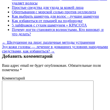
удаляет волосы
Простые средства для ухода за кожей лица
Обертывания с морской солью против целлюлита
Как выбрать шампунь для волос - лучшие шампуни
Как избавиться от прыщей на подбородке
5 лайфхаков с сухим шампунем » КРАСОТА
Почему ногти становятся волнистыми. Кто виноват, и
что делать?
← Шелушение на лице: различные методы устранения
Зуд кожи головы — лечение в домашних условиях народными
средствами, как избавиться? →
Добавить комментарий
Ваш адрес email не будет опубликован.
Обязательные поля
помечены
*
Комментарий