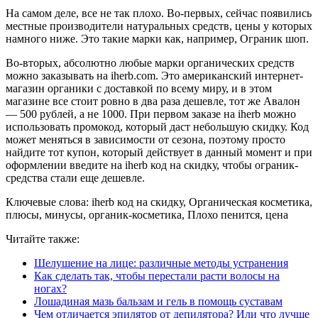
На самом деле, все не так плохо. Во-первых, сейчас появились
местные производители натуральных средств, цены у которых
намного ниже. Это такие марки как, например, Ограник шоп.
Во-вторых, абсолютно любые марки органических средств
можно заказывать на iherb.com. Это американский интернет-
магазин органики с доставкой по всему миру, и в этом
магазине все стоит ровно в два раза дешевле, тот же Авалон
— 500 рублей, а не 1000. При первом заказе на iherb можно
использовать промокод, который даст небольшую скидку. Код
может меняться в зависимости от сезона, поэтому просто
найдите тот купон, который действует в данный момент и при
оформлении введите на iherb код на скидку, чтобы ограник-
средства стали еще дешевле.
Ключевые слова: iherb код на скидку, Органическая косметика,
плюсы, минусы, органик-косметика, Плохо пенится, цена
Читайте также:
Шелушение на лице: различные методы устранения
Как сделать так, чтобы перестали расти волосы на
ногах?
Лошадиная мазь бальзам и гель в помощь суставам
Чем отличается эпилятор от депилятора? Или что лучше